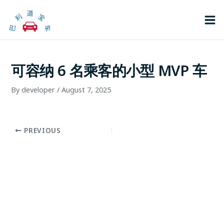
Skip
Mai
to
Me
content
可容纳 6 名乘客的小型 MVP 车
By
developer
/
August 7, 2025
PREVIOUS